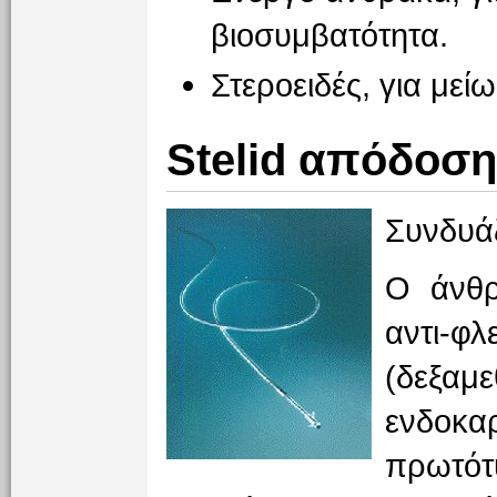
βιοσυμβατότητα.
Στεροειδές, για με
Stelid απόδοση
Συνδυάζ
Ο άνθρ
αντι-
(δεξαμ
ενδοκ
πρωτότ